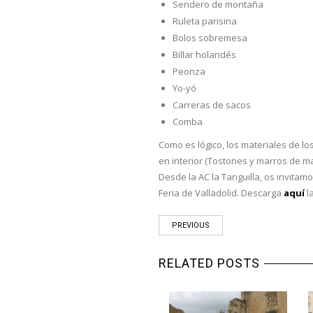
Sendero de montaña
Ruleta parisina
Bolos sobremesa
Billar holandés
Peonza
Yo-yó
Carreras de sacos
Comba
Como es lógico, los materiales de l
en interior (Tostones y marros de ma
Desde la AC la Tanguilla, os invitam
Feria de Valladolid. Descarga
aquí
l
PREVIOUS
RELATED POSTS