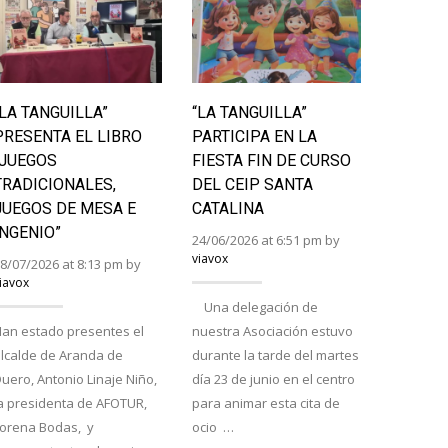
“LA TANGUILLA”
“LA TANGUILLA”
LAS II
PRESENTA EL LIBRO
PARTICIPA EN LA
BURGA
“JUEGOS
FIESTA FIN DE CURSO
RURAL
TRADICIONALES,
DEL CEIP SANTA
LA PRI
JUEGOS DE MESA E
CATALINA
24/06/202
INGENIO”
viavox
24/06/2026 at 6:51 pm by
viavox
8/07/2026 at 8:13 pm by
iavox
Saint Ém
Una delegación de
proclama
an estado presentes el
nuestra Asociación estuvo
tuta y ra
lcalde de Aranda de
durante la tarde del martes
respecti
uero, Antonio Linaje Niño,
día 23 de junio en el centro
el Encue
a presidenta de AFOTUR,
para animar esta cita de
Atapuerc
Lorena Bodas, y
ocio …
cierran e