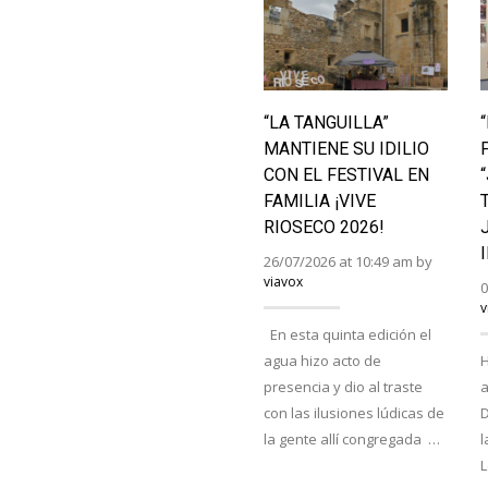
“LA TANGUILLA”
MANTIENE SU IDILIO
CON EL FESTIVAL EN
FAMILIA ¡VIVE
RIOSECO 2026!
26/07/2026 at 10:49 am by
viavox
0
v
En esta quinta edición el
agua hizo acto de
H
presencia y dio al traste
a
con las ilusiones lúdicas de
D
la gente allí congregada …
l