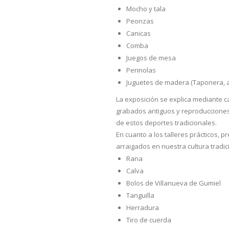
Mocho y tala
Peonzas
Canicas
Comba
Juegos de mesa
Perinolas
Juguetes de madera (Taponera, ar
La exposición se explica mediante 
grabados antiguos y reproducciones
de estos deportes tradicionales.
En cuanto a los talleres prácticos, 
arraigados en nuestra cultura tradi
Rana
Calva
Bolos de Villanueva de Gumiel
Tanguilla
Herradura
Tiro de cuerda