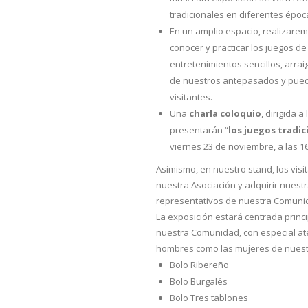
tradicionales en diferentes époc
En un amplio espacio, realizare
conocer y practicar los juegos de 
entretenimientos sencillos, arrai
de nuestros antepasados y puede
visitantes.
Una
charla coloquio
, dirigida 
presentarán “
los juegos tradi
viernes 23 de noviembre, a las 16
Asimismo, en nuestro stand, los visi
nuestra Asociación y adquirir nuest
representativos de nuestra Comuni
La exposición estará centrada princ
nuestra Comunidad, con especial ate
hombres como las mujeres de nuestr
Bolo Ribereño
Bolo Burgalés
Bolo Tres tablones