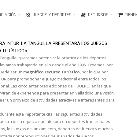
OCIACIÓN
JUEGOS Y DEPORTES
RECURSOS
TIEND
BRA INTUR. LA TANGUILLA PRESENTARÁ LOS JUEGOS
TURÍSTICO.»
 Tanguilla, queremos potenciar la práctica de los deportes
 Llevamos trabajando en ello desde el año 1995. Creemos, por
 puede ser un
magnífico recurso turístico
, por lo que por
UR para promocionar el juego tradicional entre todos los
ional. Las cinco anteriores ediciones de FIDUERO, en las que
rvirán de experiencia para presentar en Valladolid una visión
rear un proyecto de actividades atractivas e interesantes para
 durante esta importante cita las siguientes actividades:
estra de la riqueza que atesora en deportes tradicionales
os, los juegos de lanzamiento, deportes de fuerza y muchos
forzada por reproducciones de grabados de juegos