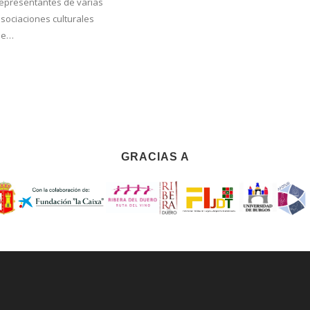
epresentantes de varias
semana d
sociaciones culturales
La…
de…
GRACIAS A