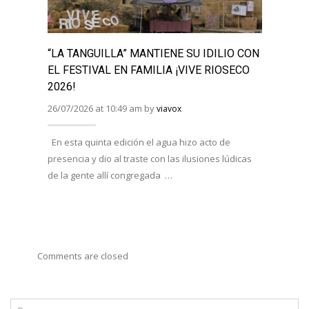
“LA TANGUILLA” MANTIENE SU IDILIO CON
“LA 
EL FESTIVAL EN FAMILIA ¡VIVE RIOSECO
“JUE
2026!
MESA
26/07/2026 at 10:49 am by
08/07/
viavox
En esta quinta edición el agua hizo acto de
Han e
presencia y dio al traste con las ilusiones lúdicas
Duero,
de la gente allí congregada …
AFOTU
varias
Comments are closed