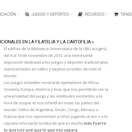
OCIACIÓN
JUEGOS Y DEPORTES
RECURSOS
TIEND
CIONALES EN LA FILATELIA Y LA CARTOFILIA.»
El edificio de la Biblioteca Universitaria de la UBU acogerá,
del 4 al 14 de noviembre de 2013, una interesante
exposición dedicada a los juegos y deportes tradicionales,
representados en sellos y tarjetas postales de todo el
mundo.
Los juegos infantiles mostrarán ejemplares de África,
Oceanía, Europa, América y Asia, que nos permitirán ver la
universalidad del juego y las similitudes existentes a la
hora de ocupar el ocio infantil en todas las partes del
mundo: Sellos de Argentina, Omán, Congo, Mónaco o
Francia que nos representan a niños jugando al aro o a la
rayuela reforzarán la idea de que es mucho
más fuerte
lo que nos une que lo que nos separa
.