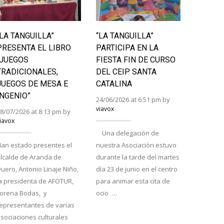
“LA TANGUILLA”
“LA TANGUILLA”
LAS II
PRESENTA EL LIBRO
PARTICIPA EN LA
BURGA
“JUEGOS
FIESTA FIN DE CURSO
RURAL
TRADICIONALES,
DEL CEIP SANTA
LA PRI
JUEGOS DE MESA E
CATALINA
24/06/202
INGENIO”
viavox
24/06/2026 at 6:51 pm by
viavox
8/07/2026 at 8:13 pm by
iavox
Saint Ém
Una delegación de
proclama
an estado presentes el
nuestra Asociación estuvo
tuta y ra
lcalde de Aranda de
durante la tarde del martes
respecti
uero, Antonio Linaje Niño,
día 23 de junio en el centro
el Encue
a presidenta de AFOTUR,
para animar esta cita de
Atapuerc
Lorena Bodas, y
ocio …
cierran e
epresentantes de varias
semana d
sociaciones culturales
La…