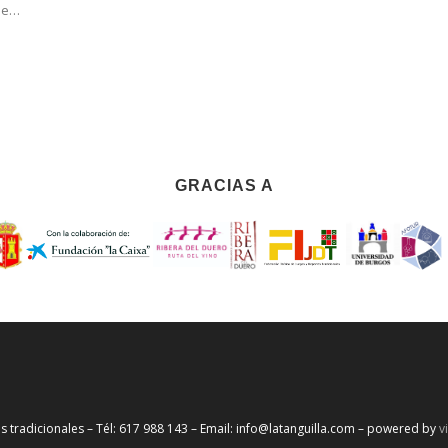
de…
GRACIAS A
s tradicionales – Tél: 617 988 143 – Email: info@latanguilla.com – powered by
v