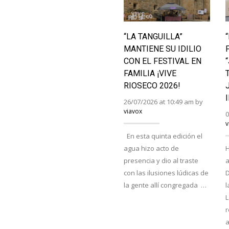
“LA TANGUILLA”
MANTIENE SU IDILIO
CON EL FESTIVAL EN
FAMILIA ¡VIVE
RIOSECO 2026!
26/07/2026 at 10:49 am by
viavox
0
v
En esta quinta edición el
agua hizo acto de
H
presencia y dio al traste
a
con las ilusiones lúdicas de
D
la gente allí congregada …
l
r
a