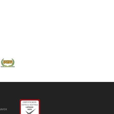
iavox