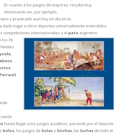
En cuanto a los juegos de mayores, resulta muy
interesante ver, por ejemplo,
ginario y practicado aun hoy en día en la
ha dado lugar a otros deportes universalmente extendidos
us competiciones internacionales o el
pato
argentino.
 los 36
fantiles
yuela
,
tebeos
entos
Perrault
uede
o
ezando
ez
hasta llegar a los juegos acuáticos, pasando por el deporte
os
bolos
, los juegos de
bolas
o
bochas
, las
luchas
de todo el