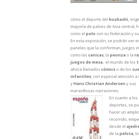
cómo el deporte del
buzkashi
, ori
mayoría de países de Asia central, 
como el
polo
con su federación y s
En esta exposición, se podrán ver en
paneles que la conforman, juegos in
como las
canicas
, la
peonza
o la
ra
juegos de mesa
, el mundo de los
ahora llamados
cómics
o de los
cu
infantiles
, con especial atención a
y
Hans Christian Andersen
y sus
maravillosas narraciones.
En cuanto a los
deportes, se p
hacer un ampli
recorrido, emp
desde el
ajedr
de la
pelota
, l