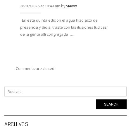
26/07/2026 at 10:49 am by
08/07/
viavox
En esta quinta edición el agua hizo acto de
Han e
presencia y dio al traste con las ilusiones lúdicas
Duero,
de la gente allí congregada …
AFOTU
varias
Comments are closed
SEARCH
Ar
ARCHIVOS