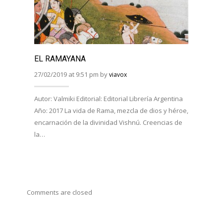
EL RAMAYANA
EL R
BHAG
27/02/2019 at 9:51 pm by
viavox
27/02/
Autor: Valmiki Editorial: Editorial Librería Argentina
Año: 2017 La vida de Rama, mezcla de dios y héroe,
Autor:
encarnación de la divinidad Vishnú. Creencias de
Viveka
la…
Año: 
costum
Comments are closed