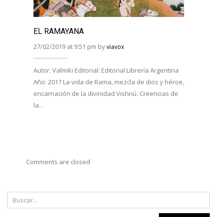
EL RAMAYANA
EL R
BHAG
27/02/2019 at 9:51 pm by
viavox
27/02/
Autor: Valmiki Editorial: Editorial Librería Argentina
Año: 2017 La vida de Rama, mezcla de dios y héroe,
Autor:
encarnación de la divinidad Vishnú. Creencias de
Viveka
la…
Año: 
costum
Comments are closed