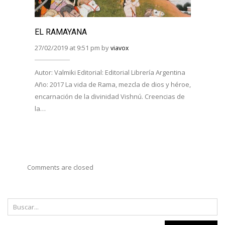
EL RAMAYANA
EL R
BHAG
27/02/2019 at 9:51 pm by
viavox
27/02/
Autor: Valmiki Editorial: Editorial Librería Argentina
Año: 2017 La vida de Rama, mezcla de dios y héroe,
Autor:
encarnación de la divinidad Vishnú. Creencias de
Viveka
la…
Año: 
costum
Comments are closed