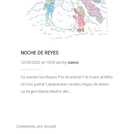
NOCHE DE REYES
JUEG
12/03/2025 at 10:56 am by
12/03/
viavox
Ya vienen los Reyes Por el arenal Y le traen al Niño
Unas 
Un rico pañal Campanitas verdes Hojas de limón
vacaci
La Virgen María Madre del…
de Na
Comments are closed