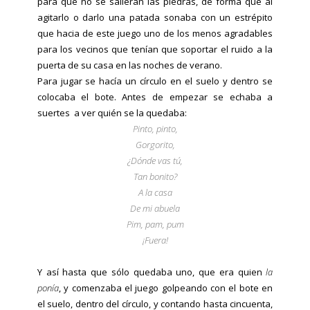
para que no se salieran las piedras, de forma que al
agitarlo o darlo una patada sonaba con un estrépito
que hacia de este juego uno de los menos agradables
para los vecinos que tenían que soportar el ruido a la
puerta de su casa en las noches de verano.
Para jugar se hacía un círculo en el suelo y dentro se
colocaba el bote. Antes de empezar se echaba a
suertes a ver quién se la quedaba:
Pinto, pinto,
Gorgorito,
¿Dónde vas tú,
Tan bonito?
A la casa
De mi abuela
Pim, pam, pum
¡Fuera!
Y así hasta que sólo quedaba uno, que era quien
la
ponía
, y comenzaba el juego golpeando con el bote en
el suelo, dentro del círculo, y contando hasta cincuenta,