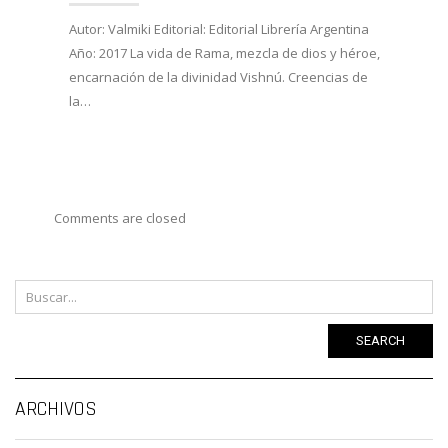
27/02/
Autor: Valmiki Editorial: Editorial Librería Argentina
Año: 2017 La vida de Rama, mezcla de dios y héroe,
Autor:
encarnación de la divinidad Vishnú. Creencias de
Viveka
la…
Año: 
costum
Comments are closed
SEARCH
Ar
ARCHIVOS