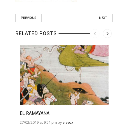
PREVIOUS
NEXT
RELATED POSTS
EL RAMAYANA
EL R
BHAG
27/02/2019 at 9:51 pm by
viavox