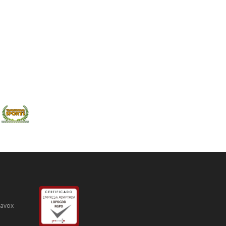
iavox