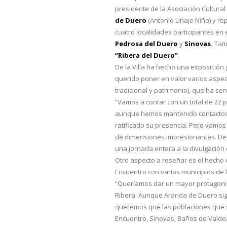
presidente de la Asociación Cultural “
de Duero
(Antonio Linaje Niño) y r
cuatro localidades participantes en e
Pedrosa del Duero
y
Sinovas
.
Tam
“Ribera del Duero”
.
De la Villa ha hecho una exposición
querido poner en valor varios aspect
tradicional y patrimonio), que ha s
“Vamos a contar con un total de 22 
aunque hemos mantenido contactos 
ratificado su presencia. Pero vamos a
de dimensiones impresionantes. De h
una jornada entera a la divulgación
Otro aspecto a reseñar es el hecho 
Encuentro con varios municipios de 
“Queríamos dar un mayor protagoni
Ribera. Aunque Aranda de Duero sig
queremos que las poblaciones que 
Encuentro, Sinovas, Baños de Valde