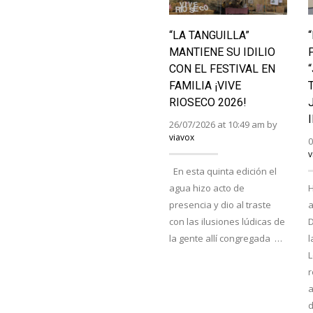
“LA TANGUILLA”
MANTIENE SU IDILIO
CON EL FESTIVAL EN
FAMILIA ¡VIVE
RIOSECO 2026!
26/07/2026 at 10:49 am by
viavox
0
v
En esta quinta edición el
agua hizo acto de
H
presencia y dio al traste
a
con las ilusiones lúdicas de
D
la gente allí congregada …
l
r
a