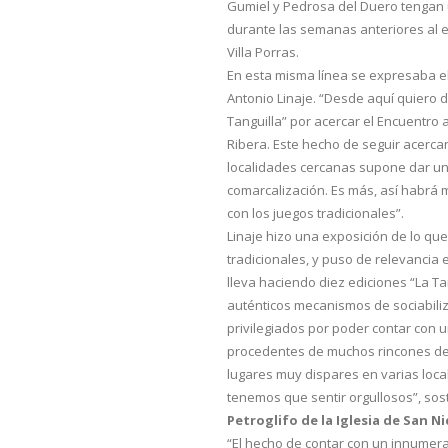
Gumiel y Pedrosa del Duero tengan
durante las semanas anteriores al e
Villa Porras.
En esta misma línea se expresaba el
Antonio Linaje. “Desde aquí quiero d
Tanguilla” por acercar el Encuentro 
Ribera. Este hecho de seguir acercan
localidades cercanas supone dar un 
comarcalización. Es más, así habrá m
con los juegos tradicionales”.
Linaje hizo una exposición de lo que 
tradicionales, y puso de relevancia 
lleva haciendo diez ediciones “La Ta
auténticos mecanismos de sociabili
privilegiados por poder contar con 
procedentes de muchos rincones del
lugares muy dispares en varias local
tenemos que sentir orgullosos”, sost
Petroglifo de la Iglesia de San N
“El hecho de contar con un innumera