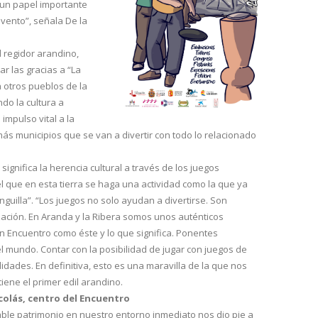
 un papel importante
vento”, señala De la
 regidor arandino,
ar las gracias a “La
a otros pueblos de la
do la cultura a
impulso vital a la
ás municipios que se van a divertir con todo lo relacionado
significa la herencia cultural a través de los juegos
el que en esta tierra se haga una actividad como la que ya
nguilla”. “Los juegos no solo ayudan a divertirse. Son
zación. En Aranda y la Ribera somos unos auténticos
un Encuentro como éste y lo que significa. Ponentes
 mundo. Contar con la posibilidad de jugar con juegos de
idades. En definitiva, esto es una maravilla de la que nos
iene el primer edil arandino.
icolás, centro del Encuentro
ble patrimonio en nuestro entorno inmediato nos dio pie a