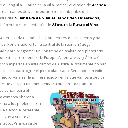
La Tanguilla” (Carlos de la Villa Porras), el alcalde de
Aranda
epresentantes de las corporaciones municipales de las otras
sta cita:
Villanueva de Gumiel
,
Baños de Valdearados
,
bién hubo representación de
Afotur
y la
Ruta del Vino
 generalizada de todos los pormenores del Encuentro y ha
os. Por un lado, el tema central de la reunión (juego
ervido para programar un Congreso de ámbito casi planetario.
ponentes procedentes de Europa, América, Asia y África. Y
con expertos en este campo de Australia, finalmente no han
 insistir para lograr el pleno planetario. Sería todo un éxito
echo, va a ser la primera edición en la que vamos a dedicar
 de juegos y patrimonio”, remarca nuestro compañero.
de contar para el
la comarca ribereña.
smo a los pueblos de la
ue siendo el referente,
se van a sumar al
arados, Villanueva de