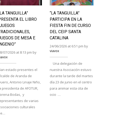
“LA TANGUILLA”
“LA TANGUILLA”
LAS II
PRESENTA EL LIBRO
PARTICIPA EN LA
BURGA
“JUEGOS
FIESTA FIN DE CURSO
RURAL
TRADICIONALES,
DEL CEIP SANTA
LA PRI
JUEGOS DE MESA E
CATALINA
24/06/202
INGENIO”
viavox
24/06/2026 at 6:51 pm by
viavox
8/07/2026 at 8:13 pm by
iavox
Saint Ém
Una delegación de
proclama
an estado presentes el
nuestra Asociación estuvo
tuta y ra
lcalde de Aranda de
durante la tarde del martes
respecti
uero, Antonio Linaje Niño,
día 23 de junio en el centro
el Encue
a presidenta de AFOTUR,
para animar esta cita de
Atapuerc
Lorena Bodas, y
ocio …
cierran e
epresentantes de varias
semana d
sociaciones culturales
La…
de…