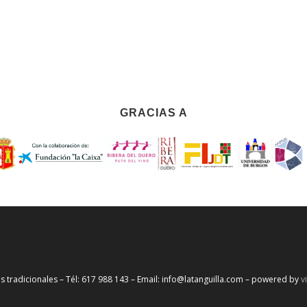
GRACIAS A
s tradicionales – Tél: 617 988 143 – Email: info@latanguilla.com – powered by
v