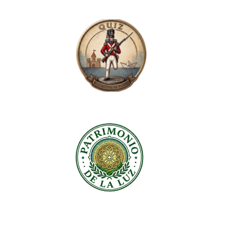
 DE MANOS, O
MARCAS MÁGICO-
RTE DE HACER
RELIGIOSAS NO
URAS
CENTRO HISTÓRICO
9 at 1:08 pm by
24/04/2018 at 10:07 am by
viavox
ablo Minguet
Autor: Varios. Editorial: