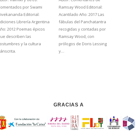
Comentados por Swami
Ramsay Wood Editorial:
Editorial
ivekananda Editorial:
Acantilado Año: 2017 Las
Manuel Sa
diciones Librería Argentina
fábulas del Panchatantra
1864). Ed
Año: 2012 Poemas épicos
recogidas y contadas por
Editoria
ue describen las
Ramsay Wood, con
Reedició
ostumbres y la cultura
prólogos de Doris Lessing
repleta 
ánscrita.
y…
GRACIAS A