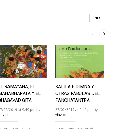
NEXT
EL RAMAYANA, EL
KALILA E DIMNA Y
JUEGOS
MAHABHARATA Y EL
OTRAS FÁBULAS DEL
SEA, A
BHAGAVAD GITA
PÁNCHATANTRA
DIABL
7/02/2019 at 9:49 pm by
27/02/2019 at 9:46 pm by
26/02/201
iavox
viavox
viavox
utor: Valmiki y otros.
Autor: Comentarios de
Autor: P