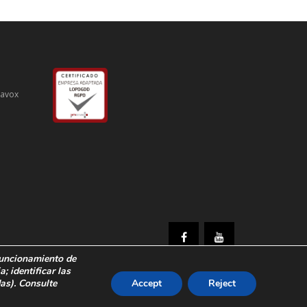
iavox
 funcionamiento de
ia;
identificar las
das)
.
Consulte
Accept
Reject