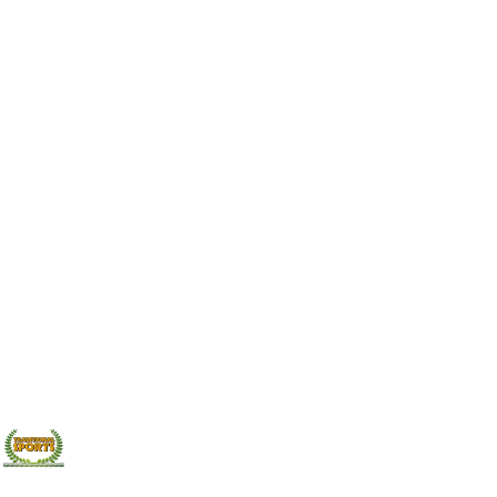
: Imprenta de
Agencia para a Promoçao
urí (Original de
da Guarda. Año: 2006.
ición facsímil de
Idioma: Portugués. Obra
l MAXTOR Año: 2005
muy importane que
n de esta obra
presenta la inventaria de
de «juegos…
las cruces y marcas…