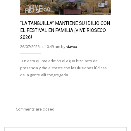
“LA TANGUILLA” MANTIENE SU IDILIO CON
“LA 
EL FESTIVAL EN FAMILIA ¡VIVE RIOSECO
“JUE
2026!
MESA
26/07/2026 at 10:49 am by
08/07/
viavox
En esta quinta edición el agua hizo acto de
Han e
presencia y dio al traste con las ilusiones lúdicas
Duero,
de la gente allí congregada …
AFOTU
varias
Comments are closed