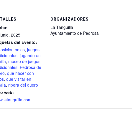
TALLES
ORGANIZADORES
La Tanguilla
cha:
Ayuntamiento de Pedrosa
junio, 2025
quetas del Evento:
osición bolos
,
juegos
dicionales
,
jugando en
ilia
,
museo de juegos
dicionales
,
Pedrosa de
ero
,
que hacer con
os
,
que visitar en
ilia
,
ribera del duero
io web:
.latanguilla.com