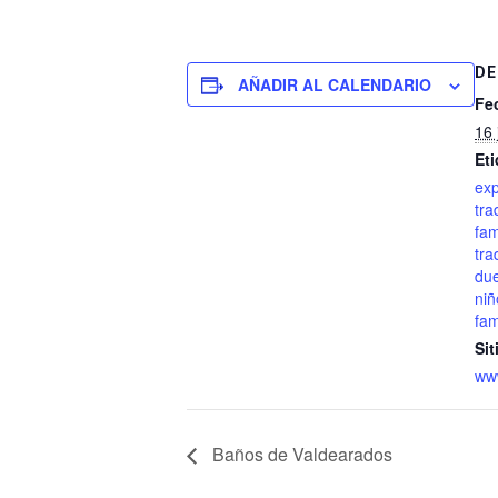
DE
AÑADIR AL CALENDARIO
Fe
16 
Eti
exp
tra
fam
tra
du
niñ
fam
Sit
www
Baños de Valdearados