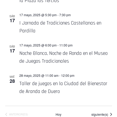
la Plaza los Tercios
17 mayo, 2025 @ 5:30 pm
-
7:30 pm
SÁB
17
I Jornada de Tradiciones Castellanas en
Pardilla
17 mayo, 2025 @ 6:00 pm
-
11:00 pm
SÁB
17
Noche Blanca, Noche de Ronda en el Museo
de Juegos Tradicionales
28 mayo, 2025 @ 11:00 am
-
12:00 pm
MIÉ
28
Taller de juegos en la Ciudad del Bienestar
de Aranda de Duero
Eventos
Hoy
siguiente(s)
EVENTOS
ANTERIOR(ES)