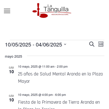
EVENTOS
10/05/2025
 - 
04/06/2025
NA
NAVE
BUSCAR
LISTA
Selecciona
DE
DE
la
mayo 2025
VI
fecha.
BÚSQ
DE
10 mayo, 2025 @ 11:00 am
-
2:00 pm
SÁB
10
Y
25 años de Salud Mental Aranda en la Plaza
EV
Mayor
VISTA
DE
10 mayo, 2025 @ 4:00 pm
-
6:00 pm
SÁB
10
EVEN
Fiesta de la Primavera de Tierra Aranda en