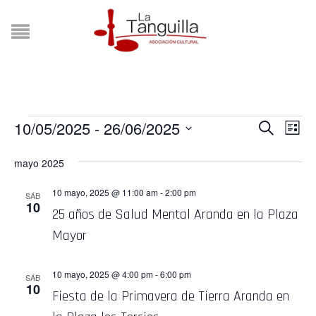
EVENTOS
10/05/2025
 - 
26/06/2025
NA
NAVE
BUSCAR
LISTA
Selecciona
DE
DE
la
mayo 2025
VI
fecha.
BÚSQ
DE
10 mayo, 2025 @ 11:00 am
-
2:00 pm
SÁB
10
Y
25 años de Salud Mental Aranda en la Plaza
EV
Mayor
VISTA
DE
10 mayo, 2025 @ 4:00 pm
-
6:00 pm
SÁB
10
EVEN
Fiesta de la Primavera de Tierra Aranda en