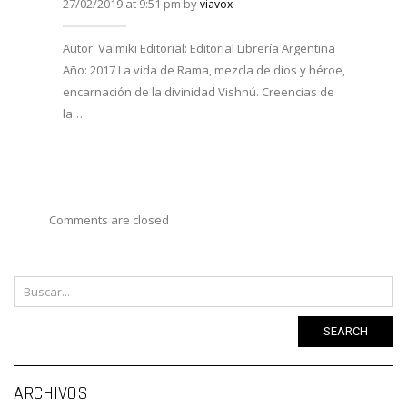
27/02/2019 at 9:51 pm by
viavox
27/02/
Autor: Valmiki Editorial: Editorial Librería Argentina
Año: 2017 La vida de Rama, mezcla de dios y héroe,
Autor:
encarnación de la divinidad Vishnú. Creencias de
Viveka
la…
Año: 
costum
Comments are closed
SEARCH
Ar
ARCHIVOS