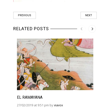
PREVIOUS
NEXT
RELATED POSTS
EL RAMAYANA
EL R
BHAG
27/02/2019 at 9:51 pm by
viavox