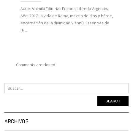
27/02/
Autor: Valmiki Editorial: Editorial Librería Argentina
Año: 2017 La vida de Rama, mezcla de dios y héroe,
Autor:
encarnación de la divinidad Vishnú. Creencias de
Viveka
la…
Año: 
costum
Comments are closed
SEARCH
Ar
ARCHIVOS