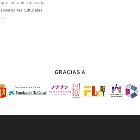
epresentantes de varias
semana d
sociaciones culturales
La…
de…
GRACIAS A