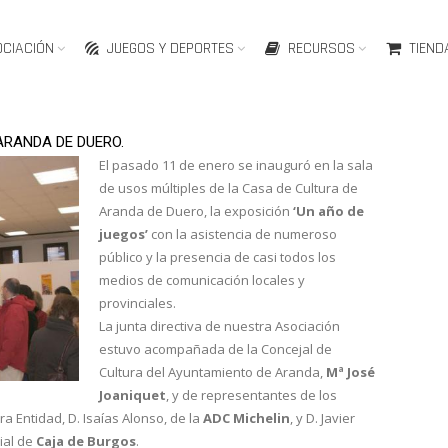
OCIACIÓN
JUEGOS Y DEPORTES
RECURSOS
TIEND
ARANDA DE DUERO.
El pasado 11 de enero se inauguró en la sala
de usos múltiples de la Casa de Cultura de
Aranda de Duero, la exposición
‘Un año de
juegos’
con la asistencia de numeroso
público y la presencia de casi todos los
medios de comunicación locales y
provinciales.
La junta directiva de nuestra Asociación
estuvo acompañada de la Concejal de
Cultura del Ayuntamiento de Aranda,
Mª José
Joaniquet
, y de representantes de los
a Entidad, D. Isaías Alonso, de la
ADC Michelin
, y D. Javier
ial de
Caja de Burgos
.