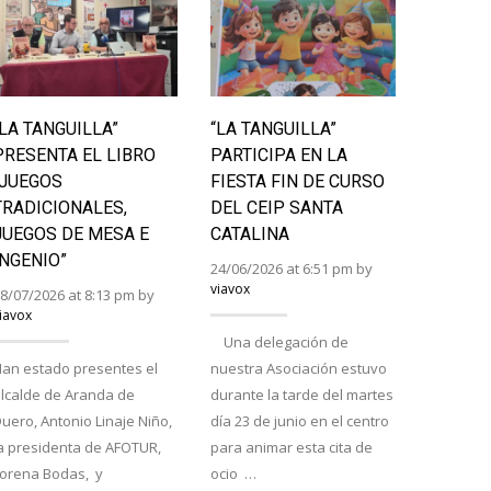
“LA TANGUILLA”
“LA TANGUILLA”
LAS II
PRESENTA EL LIBRO
PARTICIPA EN LA
BURGA
“JUEGOS
FIESTA FIN DE CURSO
RURAL
TRADICIONALES,
DEL CEIP SANTA
LA PRI
JUEGOS DE MESA E
CATALINA
24/06/202
INGENIO”
viavox
24/06/2026 at 6:51 pm by
viavox
8/07/2026 at 8:13 pm by
iavox
Saint Ém
Una delegación de
proclama
an estado presentes el
nuestra Asociación estuvo
tuta y ra
lcalde de Aranda de
durante la tarde del martes
respecti
uero, Antonio Linaje Niño,
día 23 de junio en el centro
el Encue
a presidenta de AFOTUR,
para animar esta cita de
Atapuerc
Lorena Bodas, y
ocio …
cierran e