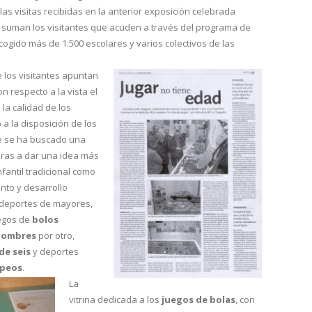
as visitas recibidas en la anterior exposición celebrada
e suman los visitantes que acuden a través del programa de
acogido más de 1.500 escolares y varios colectivos de las
los visitantes apuntan
n respecto a la vista el
la calidad de los
a la disposición de los
e se ha buscado una
aras a dar una idea más
nfantil tradicional como
nto y desarrollo
s deportes de mayores,
uegos de
bolos
hombres
por otro,
de seis
y deportes
opeos
.
La
vitrina dedicada a los
juegos de bolas
, con