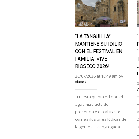
“LA TANGUILLA”
MANTIENE SU IDILIO
CON EL FESTIVAL EN
FAMILIA ¡VIVE
RIOSECO 2026!
26/07/2026 at 10:49 am by
viavox
0
v
En esta quinta edición el
agua hizo acto de
H
presencia y dio al traste
a
con las ilusiones lúdicas de
D
la gente allí congregada …
l