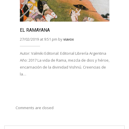
EL RAMAYANA
EL R
BHAG
27/02/2019 at 9:51 pm by
viavox
27/02/
Autor: Valmiki Editorial: Editorial Librería Argentina
Año: 2017 La vida de Rama, mezcla de dios y héroe,
Autor:
encarnación de la divinidad Vishnú. Creencias de
Viveka
la…
Año: 
costum
Comments are closed