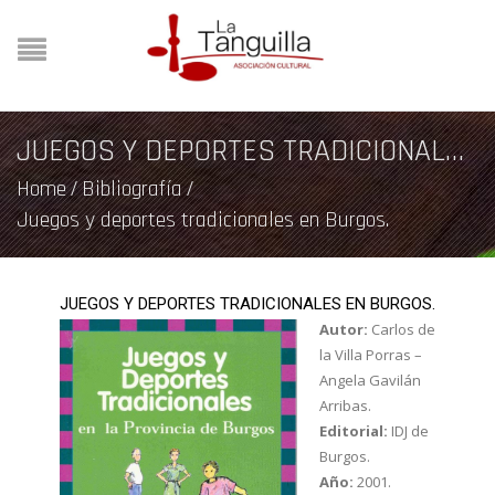
JUEGOS Y DEPORTES TRADICIONALES EN BURGOS.
Home
/
Bibliografía
/
Juegos y deportes tradicionales en Burgos.
JUEGOS Y DEPORTES TRADICIONALES EN BURGOS.
Autor:
Carlos de
la Villa Porras –
Angela Gavilán
Arribas.
Editorial:
IDJ de
Burgos.
Año:
2001.