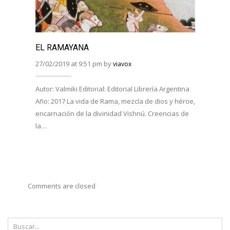
EL RAMAYANA
EL R
BHAG
27/02/2019 at 9:51 pm by
viavox
27/02/
Autor: Valmiki Editorial: Editorial Librería Argentina
Año: 2017 La vida de Rama, mezcla de dios y héroe,
Autor:
encarnación de la divinidad Vishnú. Creencias de
Viveka
la…
Año: 
costum
Comments are closed