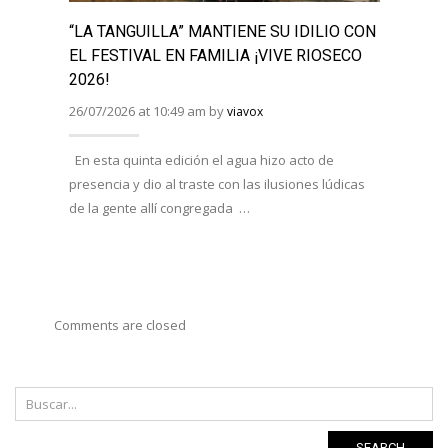
“LA TANGUILLA” MANTIENE SU IDILIO CON
“LA 
EL FESTIVAL EN FAMILIA ¡VIVE RIOSECO
“JUE
2026!
MESA
26/07/2026 at 10:49 am by
08/07/
viavox
En esta quinta edición el agua hizo acto de
Han e
presencia y dio al traste con las ilusiones lúdicas
Duero,
de la gente allí congregada …
AFOTU
varias
Comments are closed
SEARCH