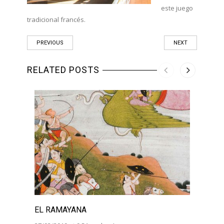
este juego
tradicional francés.
PREVIOUS
NEXT
RELATED POSTS
EL RAMAYANA
EL R
BHAG