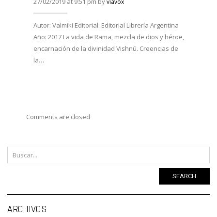
27/02/2019 at 9:51 pm by
viavox
27/02/
Autor: Valmiki Editorial: Editorial Librería Argentina
Año: 2017 La vida de Rama, mezcla de dios y héroe,
Autor:
encarnación de la divinidad Vishnú. Creencias de
Viveka
la…
Año: 
costum
Comments are closed
SEARCH
Ar
ARCHIVOS