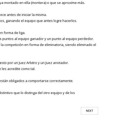
ya montado en ella (montera) o que se aproxime más.
lece antes de iniciar la misma.
tos, ganando el equipo que antes logre hacerlos.
n forma de liga.
 puntos al equipo ganador y un punto al equipo perdedor.
a competición en forma de eliminatoria, siendo eliminado el
esto por un Juez Arbitro y un Juez anotador.
 les acredite como tal.
a están obligados a comportarse correctamente.
tintivo que lo distinga del otro equipo y de los
NEXT