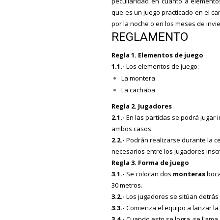
peculiaridad en cuanto a elemento
que es un juego practicado en el ca
por la noche o en los meses de invi
REGLAMENTO
Regla 1. Elementos de juego
1.1.-
Los elementos de juego:
La montera
La cachaba
Regla 2. Jugadores
2.1.-
En las partidas se podrá jugar 
ambos casos.
2.2.-
Podrán realizarse durante la ce
necesarios entre los jugadores inscr
Regla 3. Forma de juego
3.1.-
Se colocan dos
monteras
boca
30 metros.
3.2.-
Los jugadores se sitúan detrás d
3.3.-
Comienza el equipo a lanzar la
3.4.-
Cuando esto se logra, se llama