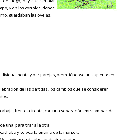
s de juego, hay que señalar
mpo, y en los corrales, donde
erno, guardaban las ovejas.
individualmente y por parejas, permitiéndose un suplente en
lebración de las partidas, los cambios que se consideren
itos.
 abajo, frente a frente, con una separación entre ambas de
e una, para tirar a la otra
 cachaba y colocarla encima de la montera.
Monterilla
, y se da el valor de dos puntos.