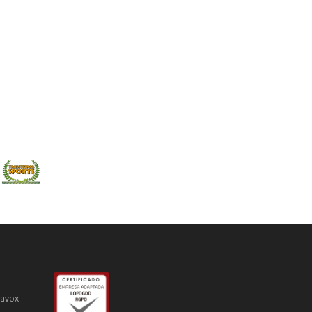
s….
iavox