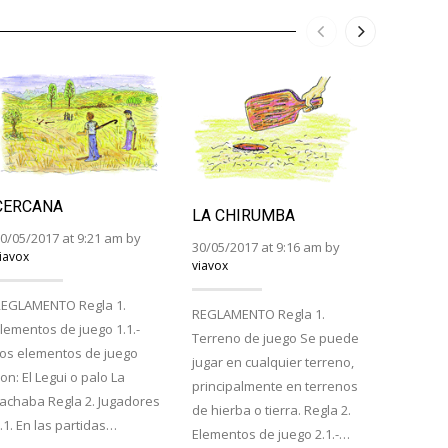
EL MO
CERCANA
LA CHIRUMBA
19/01/201
0/05/2017 at 9:21 am by
viavox
30/05/2017 at 9:16 am by
iavox
viavox
HISTORIA
REGLAMENTO Regla 1.
juegos de
REGLAMENTO Regla 1.
lementos de juego 1.1.-
ahora, en
Terreno de juego Se puede
os elementos de juego
Burgos s
jugar en cualquier terreno,
on: El Legui o palo La
practica
principalmente en terrenos
achaba Regla 2. Jugadores
entreten
de hierba o tierra. Regla 2.
.1. En las partidas…
actualme
Elementos de juego 2.1.-…