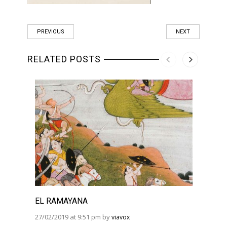
PREVIOUS
NEXT
RELATED POSTS
EL RAMAYANA
EL R
BHAG
27/02/2019 at 9:51 pm by
viavox