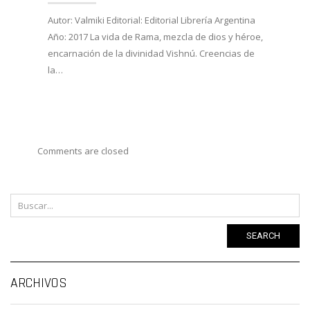
27/02/
Autor: Valmiki Editorial: Editorial Librería Argentina
Año: 2017 La vida de Rama, mezcla de dios y héroe,
Autor:
encarnación de la divinidad Vishnú. Creencias de
Viveka
la…
Año: 
costum
Comments are closed
SEARCH
Ar
ARCHIVOS