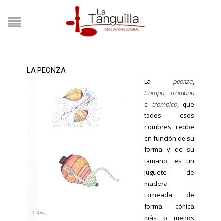
LA PEONZA
La
peonza
,
trompo
,
trompón
o
trompico
, que
todos esos
nombres recibe
en función de su
forma y de su
tamaño, es un
juguete de
madera
torneada, de
forma cónica
más o menos