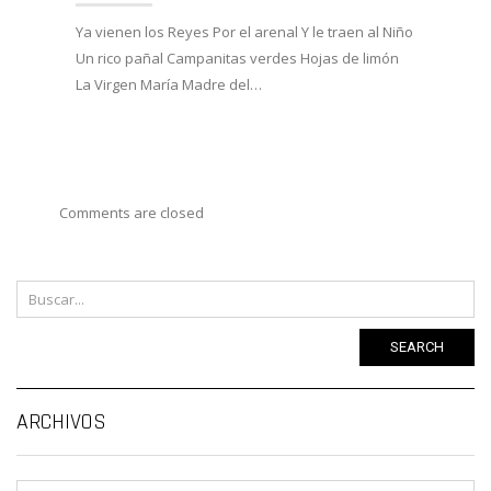
Ya vienen los Reyes Por el arenal Y le traen al Niño
Unas 
Un rico pañal Campanitas verdes Hojas de limón
vacaci
La Virgen María Madre del…
de Na
Comments are closed
SEARCH
Ar
ARCHIVOS