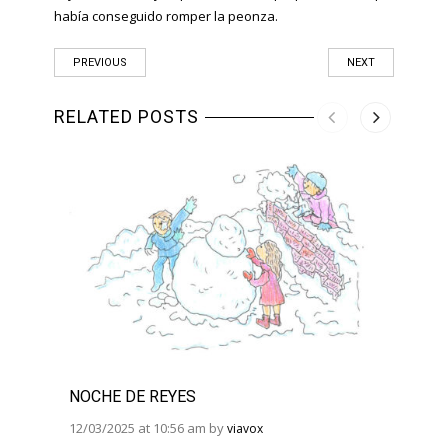
había conseguido romper la peonza.
PREVIOUS
NEXT
RELATED POSTS
NOCHE DE REYES
JUEG
12/03/2025 at 10:56 am by
12/03/
viavox