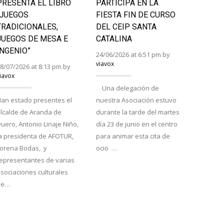
PRESENTA EL LIBRO
PARTICIPA EN LA
BURGA
“JUEGOS
FIESTA FIN DE CURSO
RURAL
TRADICIONALES,
DEL CEIP SANTA
LA PRI
JUEGOS DE MESA E
CATALINA
24/06/202
INGENIO”
viavox
24/06/2026 at 6:51 pm by
viavox
8/07/2026 at 8:13 pm by
iavox
Saint Ém
Una delegación de
proclama
an estado presentes el
nuestra Asociación estuvo
tuta y ra
lcalde de Aranda de
durante la tarde del martes
respecti
uero, Antonio Linaje Niño,
día 23 de junio en el centro
el Encue
a presidenta de AFOTUR,
para animar esta cita de
Atapuerc
Lorena Bodas, y
ocio …
cierran e
epresentantes de varias
semana d
sociaciones culturales
La…
de…