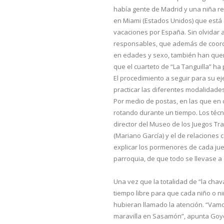
había gente de Madrid y una niña r
en Miami (Estados Unidos) que está
vacaciones por España. Sin olvidar 
responsables, que además de coord
en edades y sexo, también han quer
que el cuarteto de “La Tanguilla” ha
El procedimiento a seguir para su eje
practicar las diferentes modalidade
Por medio de postas, en las que en 
rotando durante un tiempo. Los técni
director del Museo de los Juegos Tr
(Mariano García) y el de relaciones 
explicar los pormenores de cada jueg
parroquia, de que todo se llevase a
Una vez que la totalidad de “la chav
tiempo libre para que cada niño o n
hubieran llamado la atención. “Vam
maravilla en Sasamón”, apunta Go