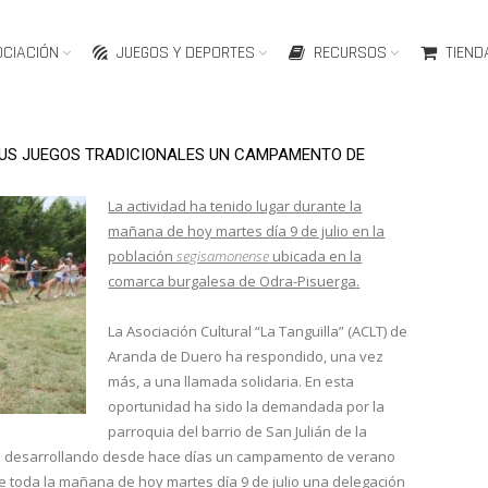
OCIACIÓN
JUEGOS Y DEPORTES
RECURSOS
TIEND
SUS JUEGOS TRADICIONALES UN CAMPAMENTO DE
La actividad ha tenido lugar durante la
mañana de hoy martes día 9 de julio en la
población
segisamonense
ubicada en la
comarca burgalesa de Odra-Pisuerga
.
La Asociación Cultural “La Tanguilla” (ACLT) de
Aranda de Duero ha respondido, una vez
más, a una llamada solidaria. En esta
oportunidad ha sido la demandada por la
parroquia del barrio de San Julián de la
ene desarrollando desde hace días un campamento de verano
e toda la mañana de hoy martes día 9 de julio una delegación