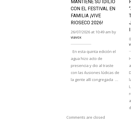
MANTIENE SU IDILIO
CON EL FESTIVAL EN
FAMILIA ¡VIVE
RIOSECO 2026!
26/07/2026 at 10:49 am by
viavox
0
v
En esta quinta edición el
agua hizo acto de
H
presencia y dio al traste
a
con las ilusiones lúdicas de
D
la gente allí congregada …
l
r
a
Comments are closed