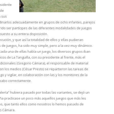
esidente
 de
a sus
inarlos adecuadamente en grupos de ocho infantes, parejos
ido ser partícipes de las diferentes modalidades de juegos
 puesto a su entera disposición.
cución, y que así la totalidad de ellos y ellas pudieran
s de juegos, ha sido muy simple, pero a la vez muy dinámico.
cada una de ellas había un juego, los diversos grupos iban
cos de La Tanguilla, con su presidente al frente, más el
adicionales (Gregorio Cámara), el responsable de material
con los medios (César Presto) se repartieron las tareas de
o y vigilar, en colaboración con las y los monitores de la
 cabo correctamente.
alería” hubiera pasado por todas las variantes, se dejó un
iña practicase un poco más aquellos juegos que más les
os, que tanto ellos como nosotros lo hemos pasado de
yo Cámara.