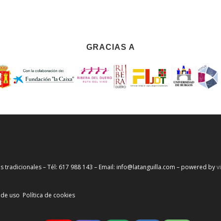
GRACIAS A
s tradicionales – Tél: 617 988 143 – Email: info@latanguilla.com – powered by
v
 de uso
Política de cookies