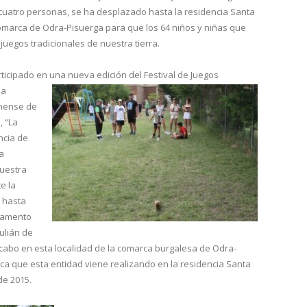
cuatro personas, se ha desplazado hasta la residencia Santa
 comarca de Odra-Pisuerga para que los 64 niños y niñas que
juegos tradicionales de nuestra tierra.
icipado en una nueva edición del Festival de Juegos
ha
onense de
, “La
ncia de
na
nuestra
e la
o hasta
pamento
ulián de
a cabo en esta localidad de la comarca burgalesa de Odra-
ica que esta entidad viene realizando en la residencia Santa
de 2015.