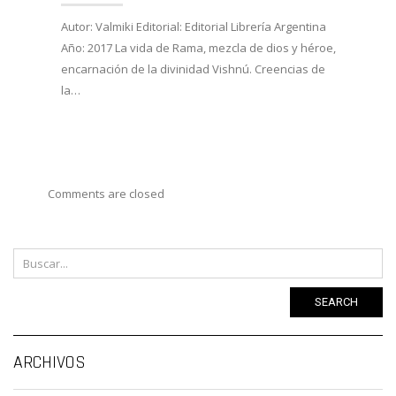
27/02/
Autor: Valmiki Editorial: Editorial Librería Argentina
Año: 2017 La vida de Rama, mezcla de dios y héroe,
Autor:
encarnación de la divinidad Vishnú. Creencias de
Viveka
la…
Año: 
costum
Comments are closed
SEARCH
Ar
ARCHIVOS