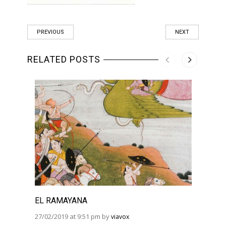
PREVIOUS
NEXT
RELATED POSTS
EL RAMAYANA
EL R
BHAG
27/02/2019 at 9:51 pm by
viavox