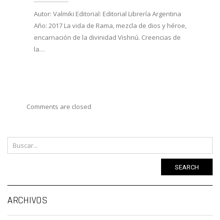
27/02/
Autor: Valmiki Editorial: Editorial Librería Argentina
Año: 2017 La vida de Rama, mezcla de dios y héroe,
Autor:
encarnación de la divinidad Vishnú. Creencias de
Viveka
la…
Año: 
costum
Comments are closed
SEARCH
Ar
ARCHIVOS