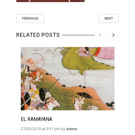
PREVIOUS
NEXT
RELATED POSTS
EL RAMAYANA
EL R
BHAG
27/02/2019 at 9:51 pm by
viavox