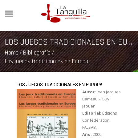
LOS JUEGOS TRADICIONALES EN EUROPA.
Home
/
Bibliografía
/
Los juegos tradicionales en Europa.
LOS JUEGOS TRADICIONALES EN EUROPA.
Autor:
Jean Jacques
Barreau – Guy
Jaouen.
Editorial:
Éditions
Confédération
FALSAB.
Año:
2000.