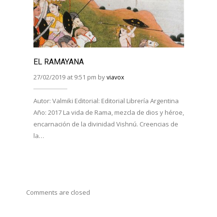
EL RAMAYANA
EL R
BHAG
27/02/2019 at 9:51 pm by
viavox
27/02/
Autor: Valmiki Editorial: Editorial Librería Argentina
Año: 2017 La vida de Rama, mezcla de dios y héroe,
Autor:
encarnación de la divinidad Vishnú. Creencias de
Viveka
la…
Año: 
costum
Comments are closed