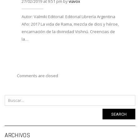
27/02/2019 at 9:51 pm by
viavox
27/02/
Autor: Valmiki Editorial: Editorial Librería Argentina
Año: 2017 La vida de Rama, mezcla de dios y héroe,
Autor:
encarnación de la divinidad Vishnú. Creencias de
Viveka
la…
Año: 
costum
Comments are closed
SEARCH
Ar
ARCHIVOS