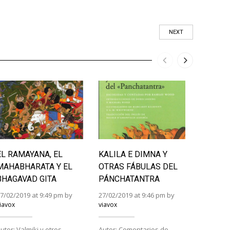
NEXT
EL RAMAYANA, EL
KALILA E DIMNA Y
JUEGOS
MAHABHARATA Y EL
OTRAS FÁBULAS DEL
SEA, A
BHAGAVAD GITA
PÁNCHATANTRA
DIABL
7/02/2019 at 9:49 pm by
27/02/2019 at 9:46 pm by
26/02/201
iavox
viavox
viavox
utor: Valmiki y otros.
Autor: Comentarios de
Autor: P