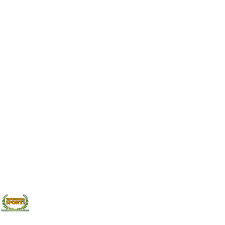
: Imprenta de
Agencia para a Promoçao
urí (Original de
da Guarda. Año: 2006.
ición facsímil de
Idioma: Portugués. Obra
l MAXTOR Año: 2005
muy importane que
n de esta obra
presenta la inventaria de
de «juegos…
las cruces y marcas…