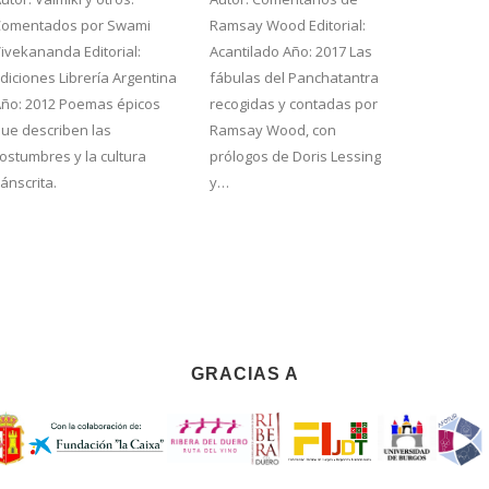
Comentados por Swami
Ramsay Wood Editorial:
Editorial
ivekananda Editorial:
Acantilado Año: 2017 Las
Manuel Sa
diciones Librería Argentina
fábulas del Panchatantra
1864). Ed
Año: 2012 Poemas épicos
recogidas y contadas por
Editoria
ue describen las
Ramsay Wood, con
Reedició
ostumbres y la cultura
prólogos de Doris Lessing
repleta 
ánscrita.
y…
GRACIAS A