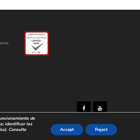
iavox
 funcionamiento de
ia;
identificar las
das)
.
Consulte
Accept
Reject