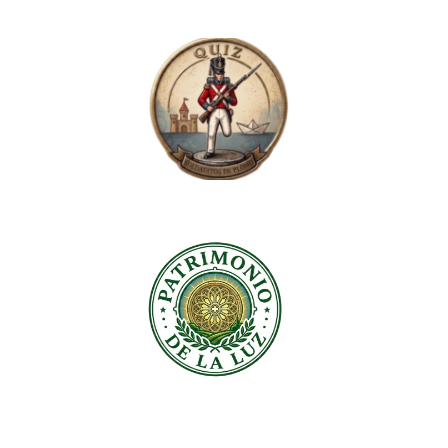
 DE MANOS, O
MARCAS MÁGICO-
RTE DE HACER
RELIGIOSAS NO
URAS
CENTRO HISTÓRICO
9 at 1:08 pm by
24/04/2018 at 10:07 am by
viavox
ablo Minguet
Autor: Varios. Editorial: