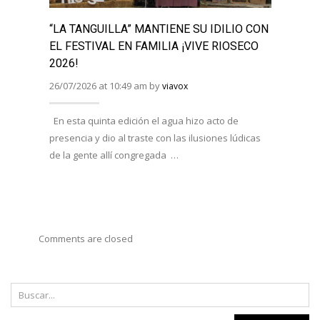
“LA TANGUILLA” MANTIENE SU IDILIO CON
“LA 
EL FESTIVAL EN FAMILIA ¡VIVE RIOSECO
“JUE
2026!
MESA
26/07/2026 at 10:49 am by
08/07/
viavox
En esta quinta edición el agua hizo acto de
Han e
presencia y dio al traste con las ilusiones lúdicas
Duero,
de la gente allí congregada …
AFOTU
varias
Comments are closed