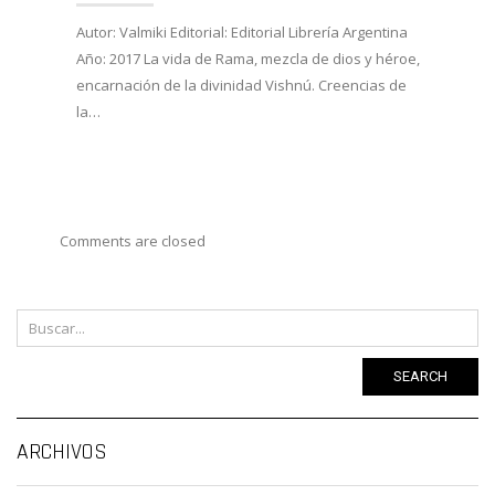
27/02/
Autor: Valmiki Editorial: Editorial Librería Argentina
Año: 2017 La vida de Rama, mezcla de dios y héroe,
Autor:
encarnación de la divinidad Vishnú. Creencias de
Viveka
la…
Año: 
costum
Comments are closed
SEARCH
Ar
ARCHIVOS