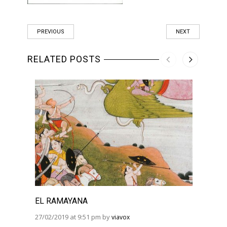
PREVIOUS
NEXT
RELATED POSTS
EL RAMAYANA
EL R
BHAG
27/02/2019 at 9:51 pm by
viavox