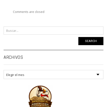
Comments are closed
SEARCH
Ar
ARCHIVOS