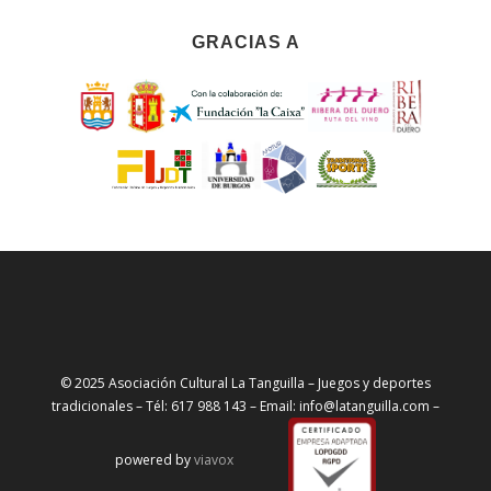
GRACIAS A
© 2025 Asociación Cultural La Tanguilla – Juegos y deportes
tradicionales – Tél: 617 988 143 – Email: info@latanguilla.com –
powered by
viavox