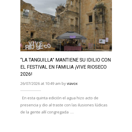
“LA TANGUILLA” MANTIENE SU IDILIO CON
“LA 
EL FESTIVAL EN FAMILIA ¡VIVE RIOSECO
“JUE
2026!
MESA
26/07/2026 at 10:49 am by
08/07/
viavox
En esta quinta edición el agua hizo acto de
Han e
presencia y dio al traste con las ilusiones lúdicas
Duero,
de la gente allí congregada …
AFOTU
varias