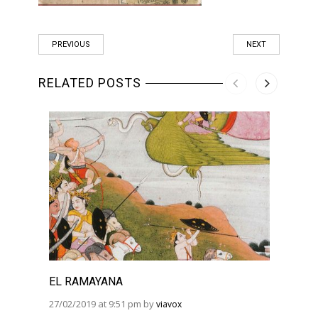
PREVIOUS
NEXT
RELATED POSTS
EL RAMAYANA
EL R
BHAG
27/02/2019 at 9:51 pm by
viavox