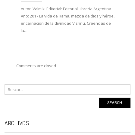
27/02/
Autor: Valmiki Editorial: Editorial Librería Argentina
Año: 2017 La vida de Rama, mezcla de dios y héroe,
Autor:
encarnación de la divinidad Vishnú. Creencias de
Viveka
la…
Año: 
costum
Comments are closed
SEARCH
Ar
ARCHIVOS