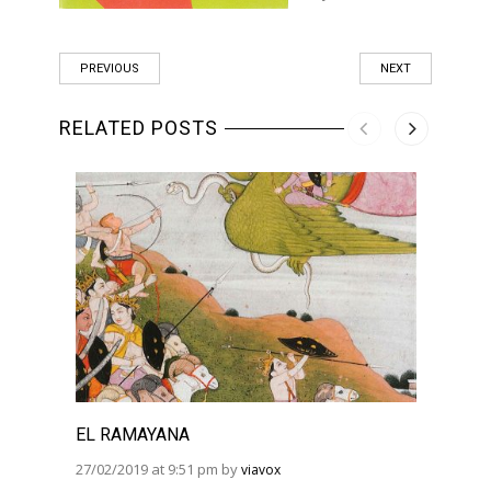
PREVIOUS
NEXT
RELATED POSTS
EL RAMAYANA
EL R
BHAG
27/02/2019 at 9:51 pm by
viavox