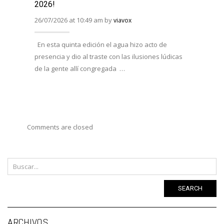
2026!
MESA
26/07/2026 at 10:49 am by
08/07/
viavox
En esta quinta edición el agua hizo acto de
Han e
presencia y dio al traste con las ilusiones lúdicas
Duero,
de la gente allí congregada …
AFOTU
varias
Comments are closed
SEARCH
Ar
ARCHIVOS