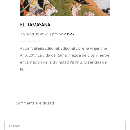
EL RAMAYANA
EL R
BHAG
27/02/2019 at 9:51 pm by
viavox
27/02/
Autor: Valmiki Editorial: Editorial Librería Argentina
Año: 2017 La vida de Rama, mezcla de dios y héroe,
Autor:
encarnación de la divinidad Vishnú. Creencias de
Viveka
la…
Año: 
costum
Comments are closed