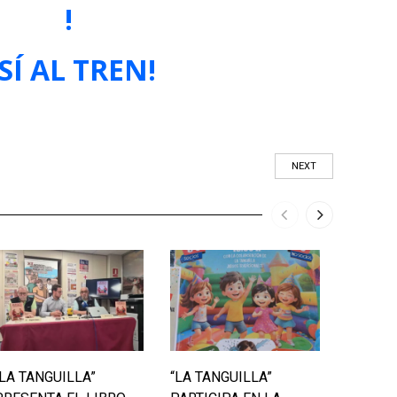
!
 SÍ AL TREN!
NEXT
“LA TANGUILLA”
“LA TANGUILLA”
LAS II