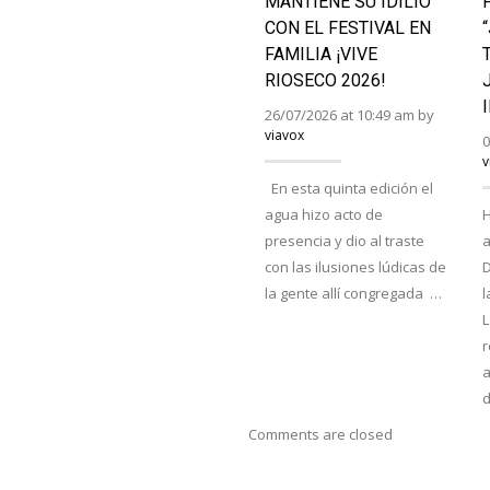
MANTIENE SU IDILIO
CON EL FESTIVAL EN
FAMILIA ¡VIVE
RIOSECO 2026!
26/07/2026 at 10:49 am by
viavox
0
v
En esta quinta edición el
agua hizo acto de
H
presencia y dio al traste
a
con las ilusiones lúdicas de
D
la gente allí congregada …
l
r
a
Comments are closed