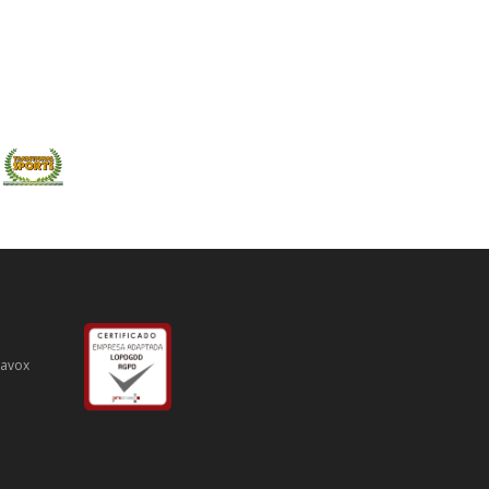
iavox