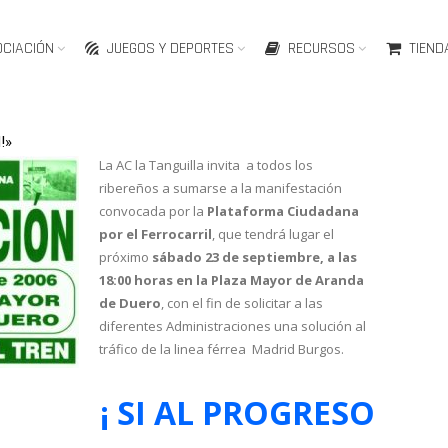
OCIACIÓN
JUEGOS Y DEPORTES
RECURSOS
TIEND
!»
La AC la Tanguilla invita a todos los
ribereños a sumarse a la manifestación
convocada por la
Plataforma Ciudadana
por el Ferrocarril
, que tendrá lugar el
próximo
sábado 23 de septiembre, a las
18:00 horas en la Plaza Mayor de Aranda
de Duero
, con el fin de solicitar a las
diferentes Administraciones una solución al
tráfico de la linea férrea Madrid Burgos.
¡ SI AL PROGRESO