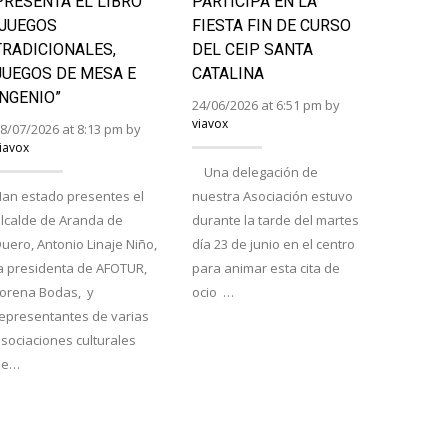
PRESENTA EL LIBRO
PARTICIPA EN LA
BURGA
“JUEGOS
FIESTA FIN DE CURSO
RURAL
TRADICIONALES,
DEL CEIP SANTA
LA PRI
JUEGOS DE MESA E
CATALINA
24/06/202
INGENIO”
viavox
24/06/2026 at 6:51 pm by
viavox
8/07/2026 at 8:13 pm by
iavox
Saint Ém
Una delegación de
proclama
an estado presentes el
nuestra Asociación estuvo
tuta y ra
lcalde de Aranda de
durante la tarde del martes
respecti
uero, Antonio Linaje Niño,
día 23 de junio en el centro
el Encue
a presidenta de AFOTUR,
para animar esta cita de
Atapuerc
Lorena Bodas, y
ocio …
cierran e
epresentantes de varias
semana d
sociaciones culturales
La…
de…