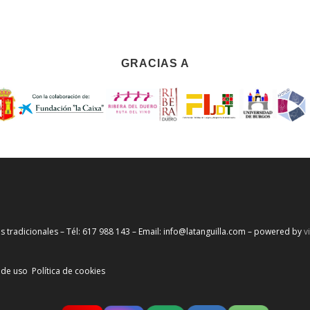
GRACIAS A
s tradicionales – Tél: 617 988 143 – Email: info@latanguilla.com – powered by
v
 de uso
Política de cookies