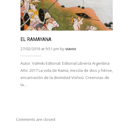
EL RAMAYANA
EL R
BHAG
27/02/2019 at 9:51 pm by
viavox
27/02/
Autor: Valmiki Editorial: Editorial Librería Argentina
Año: 2017 La vida de Rama, mezcla de dios y héroe,
Autor:
encarnación de la divinidad Vishnú. Creencias de
Viveka
la…
Año: 
costum
Comments are closed