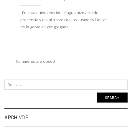
En esta quinta edición el agua hizo acto de
Han e
presencia y dio al traste con las ilusiones lúdicas
Duero,
de la gente allí congregada …
AFOTU
varias
Comments are closed
SEARCH
Ar
ARCHIVOS