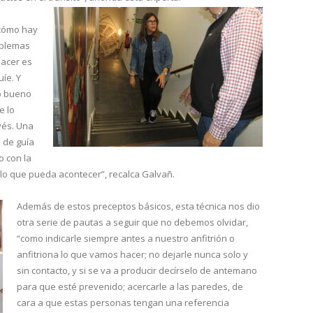
a cómo hay
oblemas
hacer es
uíe. Y
to bueno
e lo
vés. Una
 de guía
o con la
 lo que pueda acontecer”, recalca Galvañ.
Además de estos preceptos básicos, esta técnica nos dio
otra serie de pautas a seguir que no debemos olvidar,
“como indicarle siempre antes a nuestro anfitrión o
anfitriona lo que vamos hacer; no dejarle nunca solo y
sin contacto, y si se va a producir decírselo de antemano
para que esté prevenido; acercarle a las paredes, de
cara a que estas personas tengan una referencia