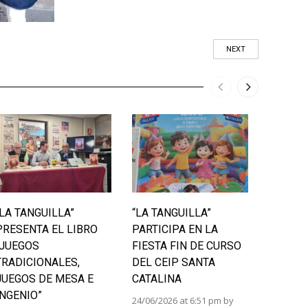
NEXT
“LA TANGUILLA”
“LA TANGUILLA”
LAS II
PRESENTA EL LIBRO
PARTICIPA EN LA
BURGA
“JUEGOS
FIESTA FIN DE CURSO
RURAL
TRADICIONALES,
DEL CEIP SANTA
LA PRI
JUEGOS DE MESA E
CATALINA
24/06/202
INGENIO”
viavox
24/06/2026 at 6:51 pm by