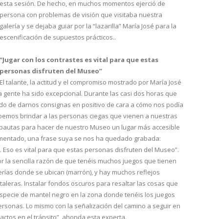
esta sesión. De hecho, en muchos momentos ejerció de
persona con problemas de visión que visitaba nuestra
galería y se dejaba guiar por la “lazarilla” María José para la
escenificación de supuestos prácticos..
“Jugar con los contrastes es vital para que estas
personas disfruten del Museo”
El talante, la actitud y el compromiso mostrado por María José
a gente ha sido excepcional. Durante las casi dos horas que
o de darnos consignas en positivo de cara a cómo nos podía
ebemos brindar a las personas ciegas que vienen a nuestras
pautas para hacer de nuestro Museo un lugar más accesible
 comentado, una frase suya se nos ha quedado grabada:
. Eso es vital para que estas personas disfruten del Museo”.
r la sencilla razón de que tenéis muchos juegos que tienen
terías donde se ubican (marrón), y hay muchos reflejos
taleras. Instalar fondos oscuros para resaltar las cosas que
especie de mantel negro en la zona donde tenéis los juegos
rsonas. Lo mismo con la señalización del camino a seguir en
pactos en el tránsito”, ahonda esta experta.