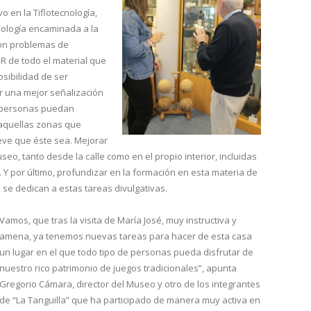
vo en la Tiflotecnología,
nología encaminada a la
con problemas de
QR de todo el material que
sibilidad de ser
r una mejor señalización
as personas puedan
 aquellas zonas que
eve que éste sea. Mejorar
useo, tanto desde la calle como en el propio interior, incluidas
. Y por último, profundizar en la formación en esta materia de
se dedican a estas tareas divulgativas.
Vamos, que tras la visita de María José, muy instructiva y
amena, ya tenemos nuevas tareas para hacer de esta casa
un lugar en el que todo tipo de personas pueda disfrutar de
nuestro rico patrimonio de juegos tradicionales”, apunta
Gregorio Cámara, director del Museo y otro de los integrantes
de “La Tanguilla” que ha participado de manera muy activa en