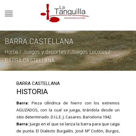
BARRA CASTELLANA
Home
/
Juegos y deportes
/
Juegos Locales
/
BARRA CASTELLANA
BARRA CASTELLANA
HISTORIA
Barra:
Pieza cilíndrica de hierro con los extremos
AGUZADOS, con la cual se juega, tirándola desde un
sitio determinado. D.I.L.E. J. Casares. Barcelona 1942.
Barra:
Juego en el que se lanza la barra para que caiga
de punta. El Dialecto Burgalés. José Mª Codón, Burgos,