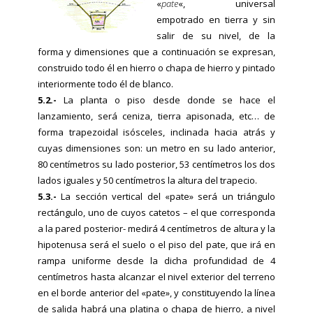
«
pate
«, universal
empotrado en tierra y sin
salir de su nivel, de la
forma y dimensiones que a continuación se expresan,
construido todo él en hierro o chapa de hierro y pintado
interiormente todo él de blanco.
5.2.-
La planta o piso desde donde se hace el
lanzamiento, será ceniza, tierra apisonada, etc… de
forma trapezoidal isósceles, inclinada hacia atrás y
cuyas dimensiones son: un metro en su lado anterior,
80 centímetros su lado posterior, 53 centímetros los dos
lados iguales y 50 centímetros la altura del trapecio.
5.3.-
La sección vertical del «pate» será un triángulo
rectángulo, uno de cuyos catetos – el que corresponda
a la pared posterior- medirá 4 centímetros de altura y la
hipotenusa será el suelo o el piso del pate, que irá en
rampa uniforme desde la dicha profundidad de 4
centímetros hasta alcanzar el nivel exterior del terreno
en el borde anterior del «pate», y constituyendo la línea
de salida habrá una platina o chapa de hierro, a nivel